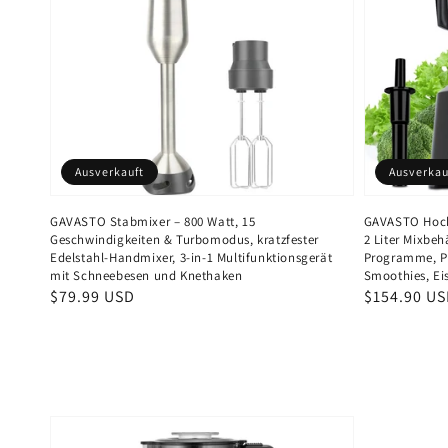
Ausverkauft
Ausverkau
GAVASTO Stabmixer – 800 Watt, 15
GAVASTO Hochl
Geschwindigkeiten & Turbomodus, kratzfester
2 Liter Mixbeh
Edelstahl-Handmixer, 3-in-1 Multifunktionsgerät
Programme, Pr
mit Schneebesen und Knethaken
Smoothies, Ei
Normaler
$79.99 USD
Normaler
$154.90 U
Preis
Preis