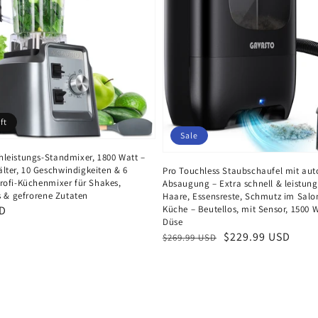
ft
Sale
eistungs-Standmixer, 1800 Watt –
älter, 10 Geschwindigkeiten & 6
Pro Touchless Staubschaufel mit au
ofi-Küchenmixer für Shakes,
Absaugung – Extra schnell & leistungs
s & gefrorene Zutaten
Haare, Essensreste, Schmutz im Salon
SD
Küche – Beutellos, mit Sensor, 1500 Wa
Düse
Normaler
Verkaufspreis
$229.99 USD
$269.99 USD
Preis