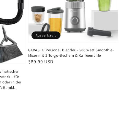
Ausverkauft
GAVASTO Personal Blender – 900 Watt Smoothie-
Mixer mit 2 To-go-Bechern & Kaffeemühle
Normaler
$89.99 USD
Preis
tomatischer
stark – für
 oder in der
tt, inkl.