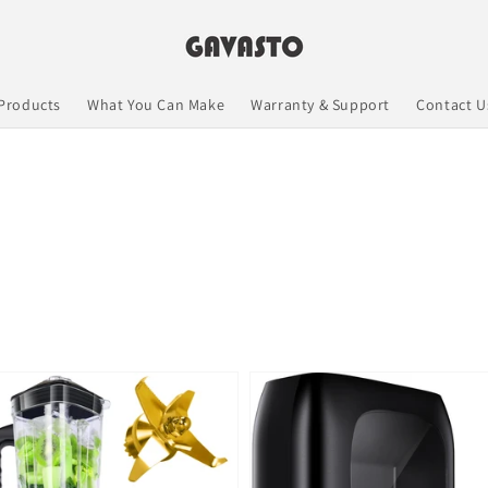
Products
What You Can Make
Warranty & Support
Contact U